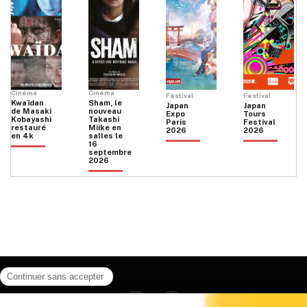
Cinéma
Cinéma
Festival
Festival
Kwaïdan
Sham, le
Japan
Japan
de Masaki
nouveau
Expo
Tours
Kobayashi
Takashi
Paris
Festival
restauré
Miike en
2026
2026
en 4k
salles le
16
septembre
2026