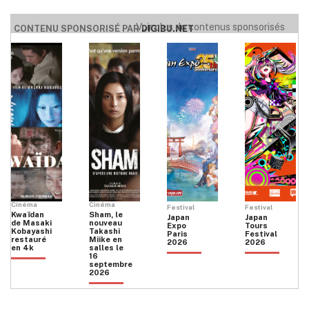
Voir plus de contenus sponsorisés
CONTENU SPONSORISÉ PAR
DIGIBU.NET
Cinéma
Cinéma
Festival
Festival
Kwaïdan
Sham, le
Japan
Japan
de Masaki
nouveau
Expo
Tours
Kobayashi
Takashi
Paris
Festival
restauré
Miike en
2026
2026
en 4k
salles le
16
septembre
2026