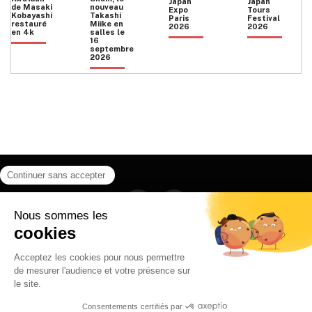
Japan
Japan
de Masaki
nouveau
Expo
Tours
Kobayashi
Takashi
Paris
Festival
restauré
Miike en
2026
2026
en 4k
salles le
16
septembre
2026
Facebook
Instagram
HOME
QUI SOMMES NOUS
CONTACT
POLITIQUE DE CONFIDENTIALITÉ
日本語
© 2026 Ilyfunet communication