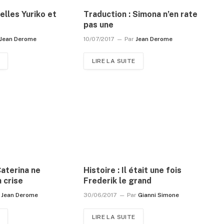
nelles Yuriko et
Traduction : Simona n’en rate
pas une
Jean Derome
10/07/2017
Par
Jean Derome
LIRE LA SUITE
Caterina ne
Histoire : Il était une fois
a crise
Frederik le grand
Jean Derome
30/06/2017
Par
Gianni Simone
LIRE LA SUITE