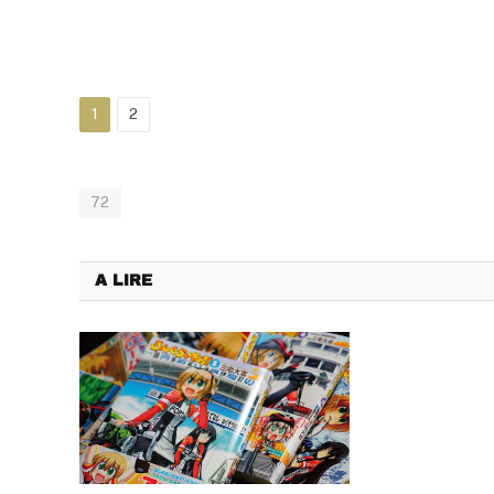
1
2
72
A LIRE