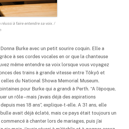
 réussi à faire entendre sa voix. /
n
e Donna Burke avec un petit sourire coquin. Elle a
t grâce à ses cordes vocales en or que la chanteuse
pouvez même entendre sa voix lorsque vous voyagez
annonces des trains à grande vitesse entre Tôkyô et
 et celles du National Showa Memorial Museum.
ointaines pour Burke qui a grandi à Perth. “A l’époque,
ouer un rôle – mais j’avais déjà des aspirations
 depuis mes 18 ans”, explique-t-elle. A 31 ans, elle
bulle avait déjà éclaté, mais ce pays était toujours un
ai commencé à chanter lors de mariages, puis j’ai
 six mois, j’avais réussi à m’établir et à gagner assez