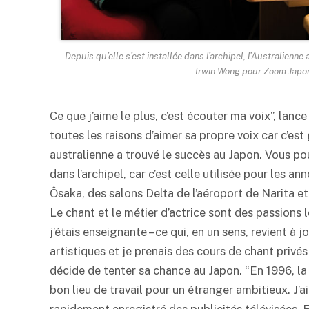
Depuis qu’elle s’est installée dans l’archipel, l’Australienne a
Irwin Wong pour Zoom Japo
Ce que j’aime le plus, c’est écouter ma voix”, lanc
toutes les raisons d’aimer sa propre voix car c’es
australienne a trouvé le succès au Japon. Vous 
dans l’archipel, car c’est celle utilisée pour les 
Ôsaka, des salons Delta de l’aéroport de Narita
Le chant et le métier d’actrice sont des passions l
j’étais enseignante – ce qui, en un sens, revient à j
artistiques et je prenais des cours de chant privés
décide de tenter sa chance au Japon. “En 1996, la 
bon lieu de travail pour un étranger ambitieux. J’
rapidement enregistré des publicités télévisées. En