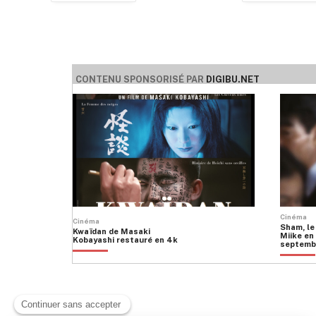
CONTENU SPONSORISÉ PAR
DIGIBU.NET
Cinéma
Cinéma
Sham, le
Kwaïdan de Masaki
Miike en 
Kobayashi restauré en 4k
septemb