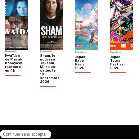
Cinéma
Cinéma
Festival
Festival
Kwaïdan
Sham, le
Japan
Japan
de Masaki
nouveau
Expo
Tours
Kobayashi
Takashi
Paris
Festival
restauré
Miike en
2026
2026
en 4k
salles le
16
septembre
2026