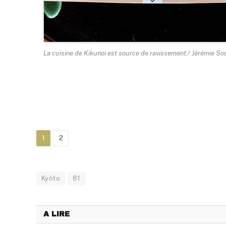
La cuisine de Kikunoi est source de ravissement./ Jérémie S
1
2
Kyôto
81
A LIRE