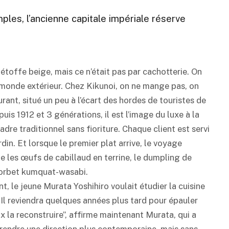
ples, l’ancienne capitale impériale réserve
étoffe beige, mais ce n’était pas par cachotterie. On
u monde extérieur. Chez Kikunoi, on ne mange pas, on
ant, situé un peu à l’écart des hordes de touristes de
s 1912 et 3 générations, il est l’image du luxe à la
cadre traditionnel sans fioriture. Chaque client est servi
rdin. Et lorsque le premier plat arrive, le voyage
e les œufs de cabillaud en terrine, le dumpling de
 sorbet kumquat-
wasabi
.
, le jeune Murata Yoshihiro voulait étudier la cuisine
. Il reviendra quelques années plus tard pour épauler
 la reconstruire”, affirme maintenant Murata, qui a