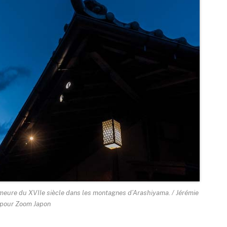
emeure du XVIIe siècle dans les montagnes d’Arashiyama. / Jérémie
 pour Zoom Japon