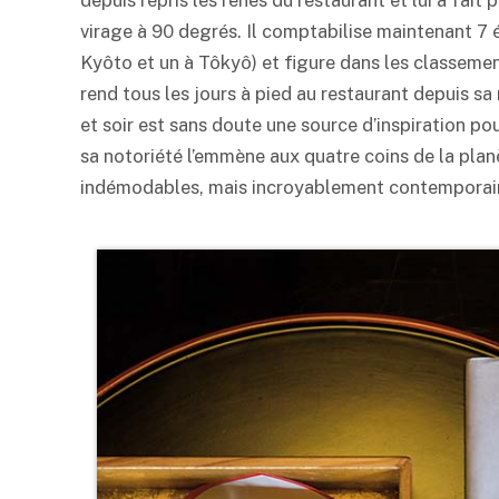
depuis repris les rênes du restaurant et lui a fai
virage à 90 degrés. Il comptabilise maintenant 7 
Kyôto et un à Tôkyô) et figure dans les classeme
rend tous les jours à pied au restaurant depuis s
et soir est sans doute une source d’inspiration pour
sa notoriété l’emmène aux quatre coins de la plan
indémodables, mais incroyablement contemporai