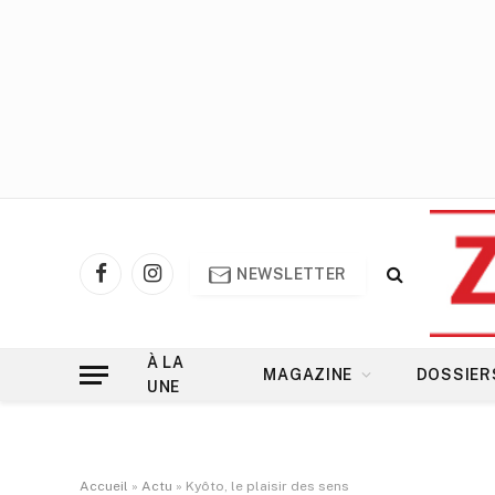
NEWSLETTER
Facebook
Instagram
À LA
MAGAZINE
DOSSIER
UNE
Accueil
»
Actu
»
Kyôto, le plaisir des sens