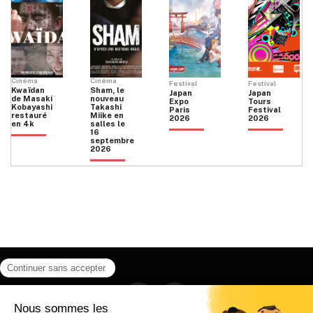
Cinéma
Cinéma
Festival
Festival
Kwaïdan
Sham, le
Japan
Japan
de Masaki
nouveau
Expo
Tours
Kobayashi
Takashi
Paris
Festival
restauré
Miike en
2026
2026
en 4k
salles le
16
septembre
2026
Facebook
Instagram