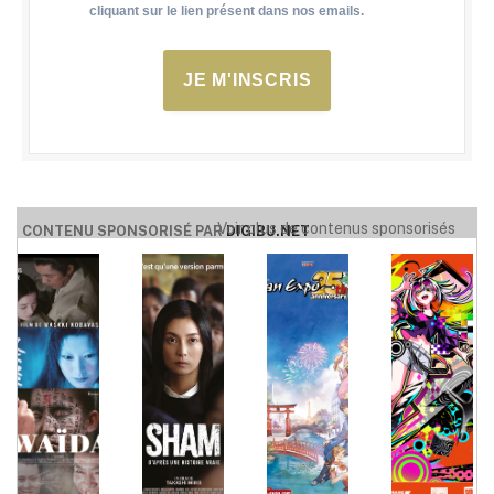
cliquant sur le lien présent dans nos emails.
JE M'INSCRIS
Voir plus de contenus sponsorisés
CONTENU SPONSORISÉ PAR
DIGIBU.NET