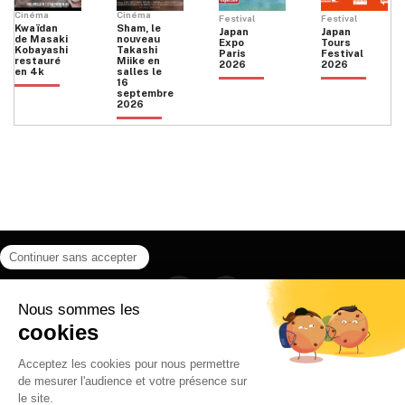
Cinéma
Cinéma
Festival
Festival
Kwaïdan
Sham, le
Japan
Japan
de Masaki
nouveau
Expo
Tours
Kobayashi
Takashi
Paris
Festival
restauré
Miike en
2026
2026
en 4k
salles le
16
septembre
2026
Facebook
Instagram
HOME
QUI SOMMES NOUS
CONTACT
POLITIQUE DE CONFIDENTIALITÉ
日本語