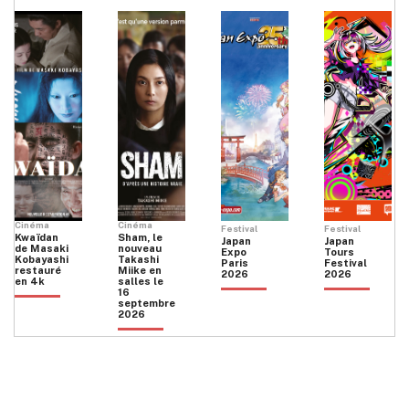
Cinéma
Cinéma
Festival
Festival
Kwaïdan
Sham, le
Japan
Japan
de Masaki
nouveau
Expo
Tours
Kobayashi
Takashi
Paris
Festival
restauré
Miike en
2026
2026
en 4k
salles le
16
septembre
2026