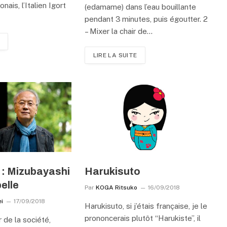
nais, l’Italien Igort
(edamame) dans l’eau bouillante
pendant 3 minutes, puis égoutter. 2
– Mixer la chair de…
LIRE LA SUITE
 : Mizubayashi
Harukisuto
belle
Par
KOGA Ritsuko
16/09/2018
i
17/09/2018
Harukisuto, si j’étais française, je le
prononcerais plutôt “Harukiste”, il
 de la société,