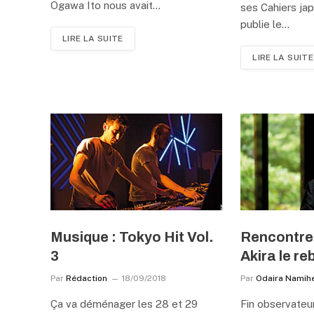
Ogawa Ito nous avait…
ses Cahiers japo
publie le…
LIRE LA SUITE
LIRE LA SUITE
Musique : Tokyo Hit Vol.
Rencontre
3
Akira le re
Par
Rédaction
18/09/2018
Par
Odaira Namihe
Ça va déménager les 28 et 29
Fin observateur