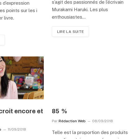
s’agit des passionnés de l’écrivain
is d’expression
Murakami Haruki. Les plus
es points sur les i
enthousiastes…
 livre.
LIRE LA SUITE
 croit encore et
85 %
Par
Rédaction Web
08/09/2018
b
11/09/2018
Telle est la proportion des produits