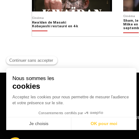
Cinéma
Cinéma
Sham, le
Kwaïdan de Masaki
Miike en 
Kobayashi restauré en 4k
septemb
HOME
QU