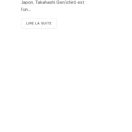
Japon. Takahashi Gen’ichirô est
l’un…
LIRE LA SUITE