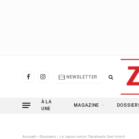
NEWSLETTER
Facebook
Instagram
À LA
MAGAZINE
DOSSIER
UNE
Accueil
»
Dossiers
»
Le Japon selon Takahashi Gen’ichirô