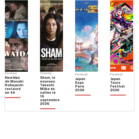
Cinéma
Cinéma
Festival
Festival
Kwaïdan
Sham, le
Japan
Japan
de Masaki
nouveau
Expo
Tours
Kobayashi
Takashi
Paris
Festival
restauré
Miike en
2026
2026
en 4k
salles le
16
septembre
2026