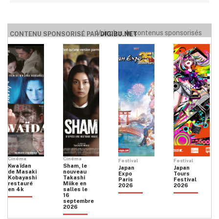
Voir plus de contenus sponsorisés
CONTENU SPONSORISÉ PAR
DIGIBU.NET
Cinéma
Cinéma
Festival
Festival
Kwaïdan
Sham, le
Japan
Japan
de Masaki
nouveau
Expo
Tours
Kobayashi
Takashi
Paris
Festival
restauré
Miike en
2026
2026
en 4k
salles le
16
septembre
2026