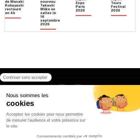
de Masaki
nouveau
Expo
Tours
Kobayashi
Takashi
Paris
Festival
restauré
Miike en
2026
2026
en 4k
salles le
16
septembre
2026
Facebook
Instagram
HOME
QUI SOMMES NOUS
CONTACT
POLITIQUE DE CONFIDENTIALITÉ
日本語
© 2026 Ilyfunet communication