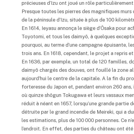
précieuses d’Izu ont joué un rôle particulièremen
Presque toutes les pierres des magnifiques murs 
de la péninsule d’Izu, située à plus de 100 kilomèt
En 1614, Ieyasu annonça le siège d’Ôsaka pour ach
Toyotomi, et tous les daimyô, à quelques exception
pourquoi, au terme d’une campagne épuisante, le
trois ans. En 1618, cependant, le projet a repris e
En 1636, par exemple, un total de 120 familles, 
daimyô chargés des douves, ont fouillé la zone al
aujourd’hui le centre de la capitale. A la fin du p
forteresse du Japon et, pendant environ 260 ans, 
où quinze shôgun Tokugawa et leurs vassaux menèr
réduit à néant en 1657, lorsqu’une grande partie d
détruite par le grand incendie de Meireki, qui a dur
les estimations, plus de 100 000 personnes. Ce n’
l’endroit. En effet, des parties du château ont été