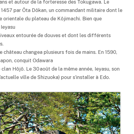
t dans et autour de la forteresse des Tokugawa. Le
n 1457 par Ôta Dôkan, un commandant militaire dont le
te orientale du plateau de Kôjimachi. Bien que
 Ieyasu
is niveaux entourée de douves et dont les différents
s.
 le château changea plusieurs fois de mains. En 1590,
 Japon, conquit Odawara
le clan Hôjô. Le 30 août de la même année, Ieyasu, son
’actuelle ville de Shizuoka) pour s’installer à Edo.