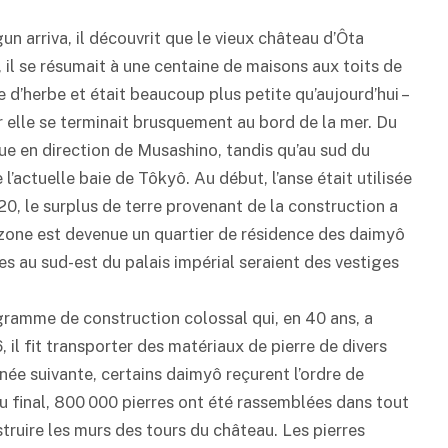
un arriva, il découvrit que le vieux château d’Ôta
 il se résumait à une centaine de maisons aux toits de
e d’herbe et était beaucoup plus petite qu’aujourd’hui –
r elle se terminait brusquement au bord de la mer. Du
vue en direction de Musashino, tandis qu’au sud du
e l’actuelle baie de Tôkyô. Au début, l’anse était utilisée
, le surplus de terre provenant de la construction a
e zone est devenue un quartier de résidence des daimyô
es au sud-est du palais impérial seraient des vestiges
gramme de construction colossal qui, en 40 ans, a
 il fit transporter des matériaux de pierre de divers
ée suivante, certains daimyô reçurent l’ordre de
Au final, 800 000 pierres ont été rassemblées dans tout
truire les murs des tours du château. Les pierres