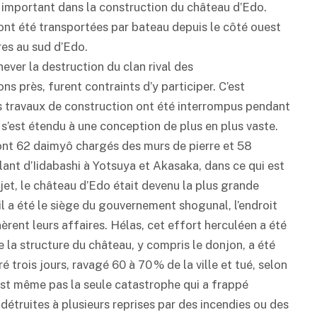
t important dans la construction du château d’Edo.
ont été transportées par bateau depuis le côté ouest
res au sud d’Edo.
ever la destruction du clan rival des
s près, furent contraints d’y participer. C’est
s travaux de construction ont été interrompus pendant
t s’est étendu à une conception de plus en plus vaste.
dont 62 daimyô chargés des murs de pierre et 58
lant d’Iidabashi à Yotsuya et Akasaka, dans ce qui est
rojet, le château d’Edo était devenu la plus grande
il a été le siège du gouvernement shogunal, l’endroit
ent leurs affaires. Hélas, cet effort herculéen a été
e la structure du château, y compris le donjon, a été
é trois jours, ravagé 60 à 70 % de la ville et tué, selon
est même pas la seule catastrophe qui a frappé
 détruites à plusieurs reprises par des incendies ou des