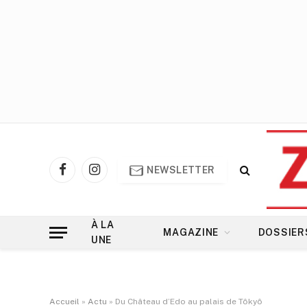
NEWSLETTER
Facebook
Instagram
À LA
MAGAZINE
DOSSIER
UNE
Accueil
»
Actu
»
Du Château d’Edo au palais de Tôkyô