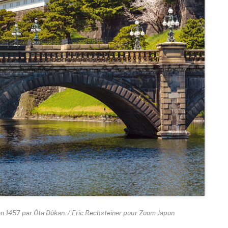
n 1457 par Ôta Dôkan. / Eric Rechsteiner pour Zoom Japon