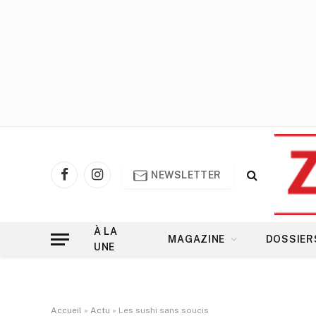
NEWSLETTER
Facebook
Instagram
À LA
MAGAZINE
DOSSIER
UNE
Accueil
»
Actu
»
Les sushi sans soucis