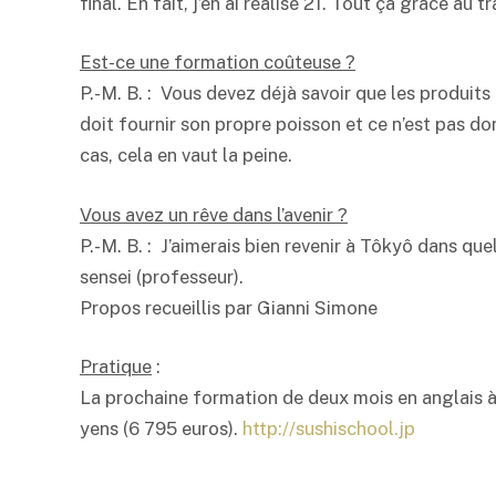
final. En fait, j’en ai réalisé 21. Tout ça grâce au tr
Est-ce une formation coûteuse ?
P.-M. B. : Vous devez déjà savoir que les produits
doit fournir son propre poisson et ce n’est pas don
cas, cela en vaut la peine.
Vous avez un rêve dans l’avenir ?
P.-M. B. : J’aimerais bien revenir à Tôkyô dans q
sensei (professeur).
Propos recueillis par Gianni Simone
Pratique
:
La prochaine formation de deux mois en anglais à
yens (6 795 euros).
http://sushischool.jp