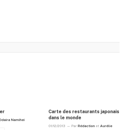
er
Carte des restaurants japonais
dans le monde
Odaira Namihei
01/12/2013
Par
Rédaction
et
Aurélie