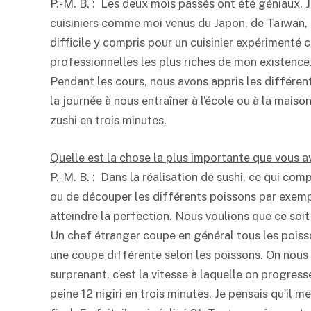
P.-M. B. : Les deux mois passés ont été géniaux. J
cuisiniers comme moi venus du Japon, de Taïwan, 
difficile y compris pour un cuisinier expérimenté
professionnelles les plus riches de mon existence.
Pendant les cours, nous avons appris les différen
la journée à nous entraîner à l’école ou à la maison.
zushi en trois minutes.
Quelle est la chose la plus importante que vous 
P.-M. B. : Dans la réalisation de sushi, ce qui comp
ou de découper les différents poissons par exem
atteindre la perfection. Nous voulions que ce soit
Un chef étranger coupe en général tous les poiss
une coupe différente selon les poissons. On nous 
surprenant, c’est la vitesse à laquelle on progres
peine 12 nigiri en trois minutes. Je pensais qu’il m