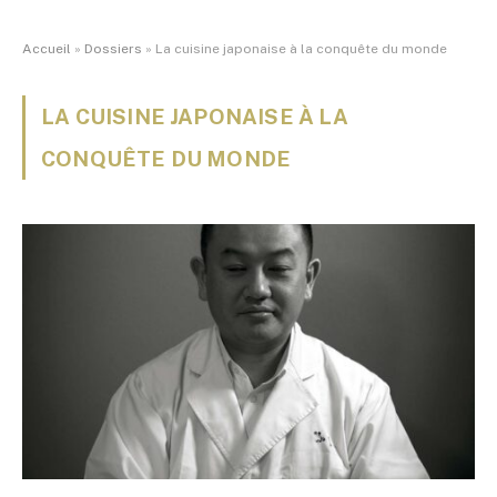
Accueil
»
Dossiers
»
La cuisine japonaise à la conquête du monde
LA CUISINE JAPONAISE À LA
CONQUÊTE DU MONDE