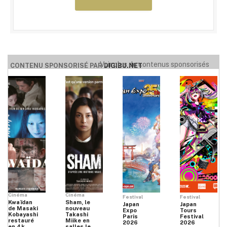
Voir plus de contenus sponsorisés
CONTENU SPONSORISÉ PAR
DIGIBU.NET
Cinéma
Cinéma
Festival
Festival
Kwaïdan
Sham, le
Japan
Japan
de Masaki
nouveau
Expo
Tours
Kobayashi
Takashi
Paris
Festival
restauré
Miike en
2026
2026
en 4k
salles le