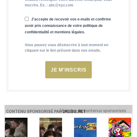
inscrire. Ex. : abc@xyz.com
J'accepte de recevoir vos e-mails et confirme
avoir pris connaissance de votre politique de
confidentialité et mentions légales.
Vous pouvez vous désinscrire à tout moment en
cliquant sur le lien présent dans nos emails.
JE M'INSCRIS
Voir plus de contenus sponsorisés
CONTENU SPONSORISÉ PAR
DIGIBU.NET