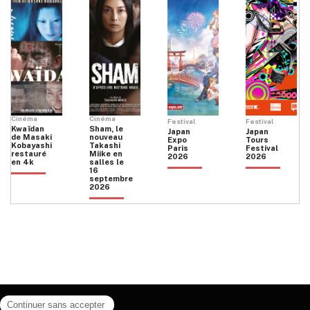
Cinéma
Cinéma
Festival
Festival
Kwaïdan
Sham, le
Japan
Japan
de Masaki
nouveau
Expo
Tours
Kobayashi
Takashi
Paris
Festival
restauré
Miike en
2026
2026
en 4k
salles le
16
septembre
2026