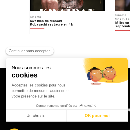
Cinéma
Cinéma
Sham, le
Kwaïdan de Masaki
Miike en 
Kobayashi restauré en 4k
septemb
HOME
QU