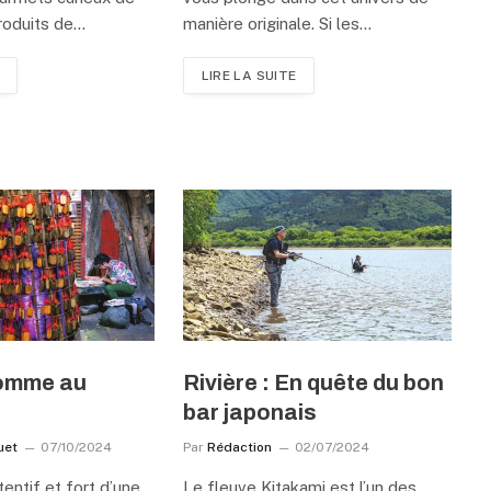
produits de…
manière originale. Si les…
LIRE LA SUITE
comme au
Rivière : En quête du bon
bar japonais
uet
07/10/2024
Par
Rédaction
02/07/2024
entif et fort d’une
Le fleuve Kitakami est l’un des