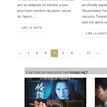
ont su adapter et mettre à leur
profonde expér
goût bon nombre de plats venus
l’illustrateur 
du Japon.…
raconte Taïwan.
que les gens 
LIRE LA SUITE
LIRE LA SUITE
Précédent
…
Suivan
1
2
3
4
5
6
17
CONTENU SPONSORISÉ PAR
DIGIBU.NET