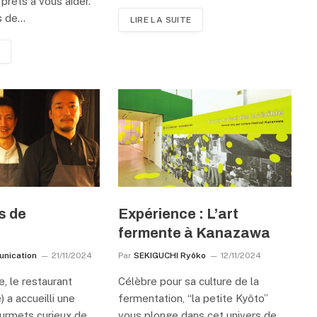
prêts à vous aider.
s de…
LIRE LA SUITE
s de
Expérience : L’art
fermente à Kanazawa
unication
21/11/2024
Par
SEKIGUCHI Ryôko
12/11/2024
, le restaurant
Célèbre pour sa culture de la
) a accueilli une
fermentation, “la petite Kyôto”
ourmets curieux de
vous plonge dans cet univers de