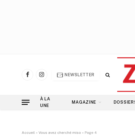
NEWSLETTER
Facebook
Instagram
À LA
MAGAZINE
DOSSIER
UNE
Accueil
»
Vous avez cherché miso
»
Page 4