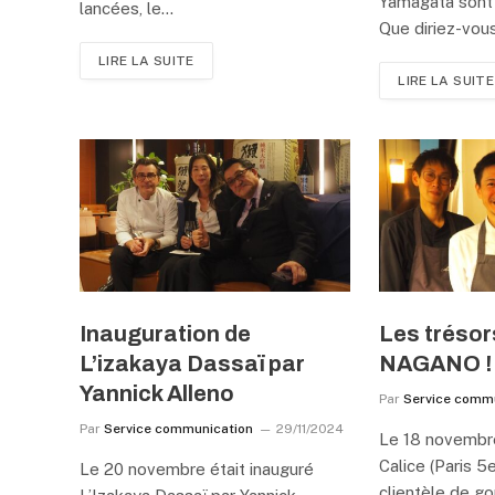
Yamagata sont 
lancées, le…
Que diriez-vou
LIRE LA SUITE
LIRE LA SUITE
Inauguration de
Les trésor
L’izakaya Dassaï par
NAGANO !
Yannick Alleno
Par
Service comm
Par
Service communication
29/11/2024
Le 18 novembre
Calice (Paris 5e
Le 20 novembre était inauguré
clientèle de g