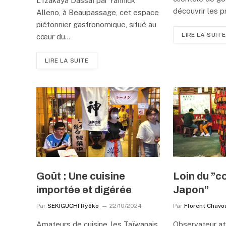
L’Izakaya Dassaï par Yannick
découvrir les 
Alleno, à Beaupassage, cet espace
piétonnier gastronomique, situé au
LIRE LA SUITE
cœur du…
LIRE LA SUITE
Goût : Une cuisine
Loin du ”
importée et digérée
Japon”
Par
SEKIGUCHI Ryôko
22/10/2024
Par
Florent Chavo
Amateurs de cuisine, les Taïwanais
Observateur att