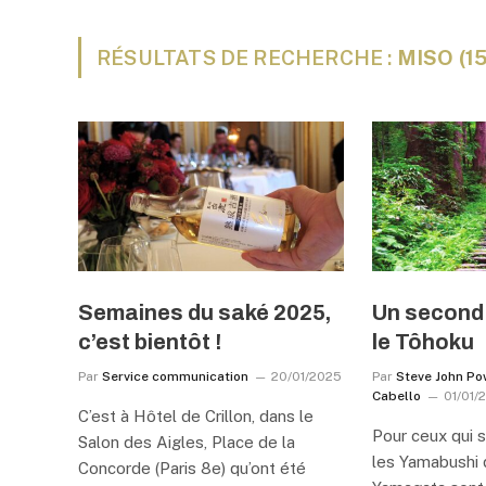
RÉSULTATS DE RECHERCHE :
MISO (1
Semaines du saké 2025,
Un second 
c’est bientôt !
le Tôhoku
Par
Service communication
20/01/2025
Par
Steve John Po
Cabello
01/01/
C’est à Hôtel de Crillon, dans le
Pour ceux qui s
Salon des Aigles, Place de la
les Yamabushi 
Concorde (Paris 8e) qu’ont été