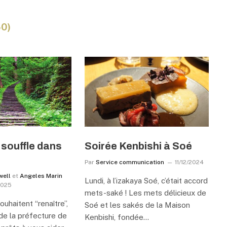
50)
souffle dans
Soirée Kenbishi à Soé
Par
Service communication
11/12/2024
well
et
Angeles Marin
Lundi, à l’izakaya Soé, c’était accord
2025
mets-saké ! Les mets délicieux de
ouhaitent “renaître”,
Soé et les sakés de la Maison
de la préfecture de
Kenbishi, fondée…