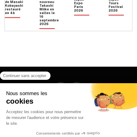
de Masaki
nouveau
Expo
Tours
Kobayashi
Takashi
Paris
Festival
restauré
Miike en
2026
2026
en 4k
salles le
16
septembre
2026
Facebook
Instagram
HOME
QUI SOMMES NOUS
CONTACT
POLITIQUE DE CONFIDENTIALITÉ
日本語
© 2026 Ilyfunet communication