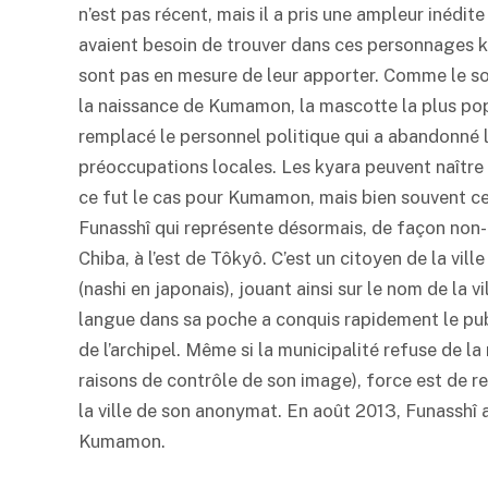
n’est pas récent, mais il a pris une ampleur inédi
avaient besoin de trouver dans ces personnages ka
sont pas en mesure de leur apporter. Comme le s
la naissance de Kumamon, la mascotte la plus pop
remplacé le personnel politique qui a abandonné l
préoccupations locales. Les kyara peuvent naître 
ce fut le cas pour Kumamon, mais bien souvent 
Funasshî qui représente désormais, de façon non-of
Chiba, à l’est de Tôkyô. C’est un citoyen de la vil
(nashi en japonais), jouant ainsi sur le nom de la 
langue dans sa poche a conquis rapidement le pub
de l’archipel. Même si la municipalité refuse de l
raisons de contrôle de son image), force est de re
la ville de son anonymat. En août 2013, Funasshî
Kumamon.