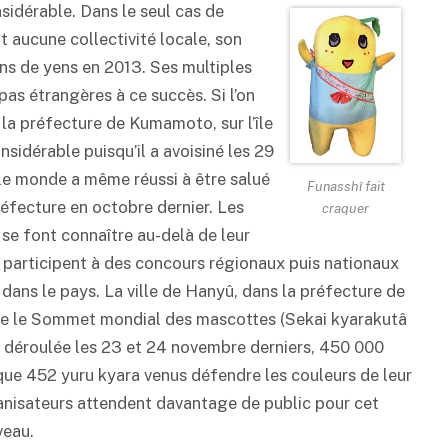
sidérable. Dans le seul cas de
t aucune collectivité locale, son
ons de yens en 2013. Ses multiples
pas étrangères à ce succès. Si l’on
 la préfecture de Kumamoto, sur l’île
nsidérable puisqu’il a avoisiné les 29
t le monde a même réussi à être salué
Funasshî fait
éfecture en octobre dernier. Les
craquer
e font connaître au-delà de leur
les participent à des concours régionaux puis nationaux
dans le pays. La ville de Hanyû, dans la préfecture de
ée le Sommet mondial des mascottes (Sekai kyarakutâ
st déroulée les 23 et 24 novembre derniers, 450 000
ue 452 yuru kyara venus défendre les couleurs de leur
anisateurs attendent davantage de public pour cet
veau.