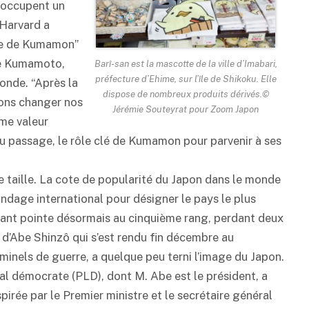
s occupent un
 Harvard a
que de Kumamon”
de Kumamoto,
Barî-san est la mascotte de la ville d’Imabari,
préfecture d’Ehime, sur l’île de Shikoku. Elle
onde. “Après la
dispose de nombreux produits dérivés.©
vions changer nos
Jérémie Souteyrat pour Zoom Japon
mme valeur
au passage, le rôle clé de Kumamon pour parvenir à ses
e taille. La cote de popularité du Japon dans le monde
ndage international pour désigner le pays le plus
levant pointe désormais au cinquième rang, perdant deux
 d’Abe Shinzô qui s’est rendu fin décembre au
minels de guerre, a quelque peu terni l’image du Japon.
éral démocrate (PLD), dont M. Abe est le président, a
irée par le Premier ministre et le secrétaire général