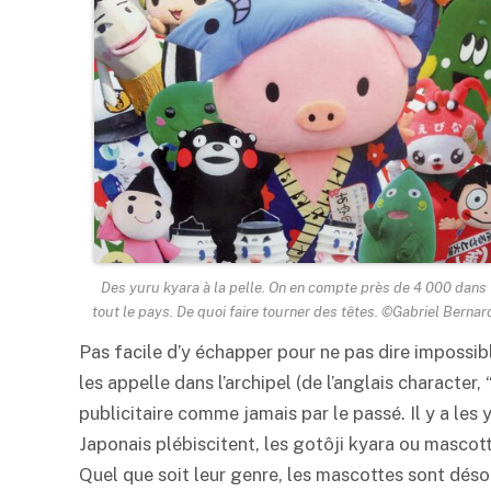
Des yuru kyara à la pelle. On en compte près de 4 000 dans
tout le pays. De quoi faire tourner des têtes. ©Gabriel Bernar
Pas facile d’y échapper pour ne pas dire impossi
les appelle dans l’archipel (de l’anglais character
publicitaire comme jamais par le passé. Il y a les
Japonais plébiscitent, les gotôji kyara ou mascotte
Quel que soit leur genre, les mascottes sont dé