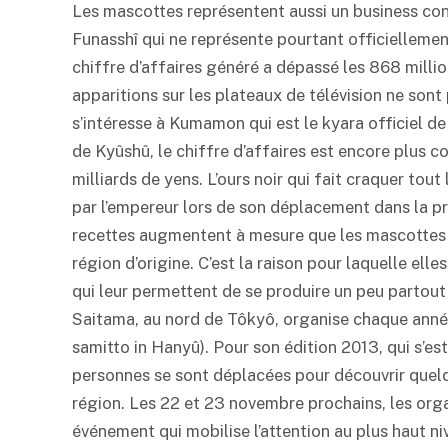
Les mascottes représentent aussi un business con
Funasshî qui ne représente pourtant officiellemen
chiffre d’affaires généré a dépassé les 868 milli
apparitions sur les plateaux de télévision ne sont 
s’intéresse à Kumamon qui est le kyara officiel de
de Kyûshû, le chiffre d’affaires est encore plus co
milliards de yens. L’ours noir qui fait craquer tou
par l’empereur lors de son déplacement dans la pr
recettes augmentent à mesure que les mascottes s
région d’origine. C’est la raison pour laquelle el
qui leur permettent de se produire un peu partout 
Saitama, au nord de Tôkyô, organise chaque ann
samitto in Hanyû). Pour son édition 2013, qui s’e
personnes se sont déplacées pour découvrir quelq
région. Les 22 et 23 novembre prochains, les org
événement qui mobilise l’attention au plus haut ni