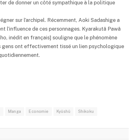
ter de donner un côté sympathique à la politique
 régner sur l’archipel. Récemment, Aoki Sadashige a
ent l’influence de ces personnages. Kyarakutâ Pawâ
o, inédit en français] souligne que le phénomène
es gens ont effectivement tissé un lien psychologique
t quotidiennement.
e
Manga
Economie
Kyûshû
Shikoku