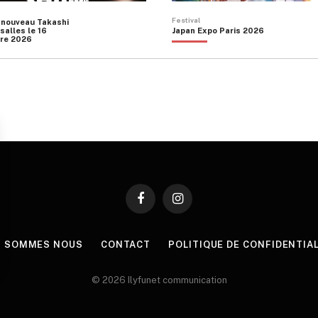
produit
Festival
 nouveau Takashi
salles le 16
Japan Expo Paris 2026
re 2026
Facebook
Instagram
I SOMMES NOUS
CONTACT
POLITIQUE DE CONFIDENTIA
© 2026 Ilyfunet communication