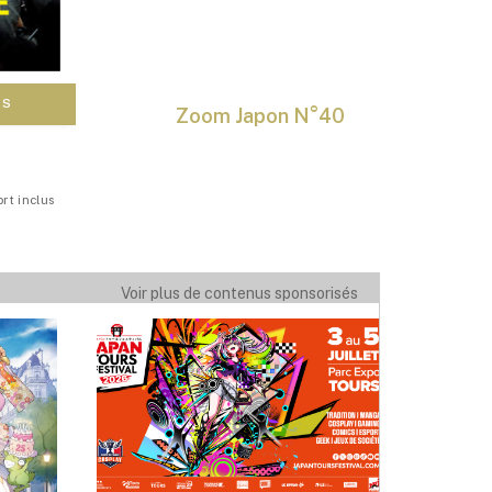
peuvent
être
choisies
sur
la
NS
CHOIX DES OPTIONS
0
Zoom Japon N°40
page
du
produit
ort inclus
Voir plus de contenus sponsorisés