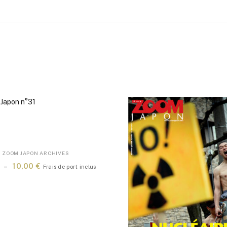
ZOOM JAPON ARCHIVES
Plage
–
10,00
€
Frais de port inclus
de
prix :
5,00 €
à
10,00 €