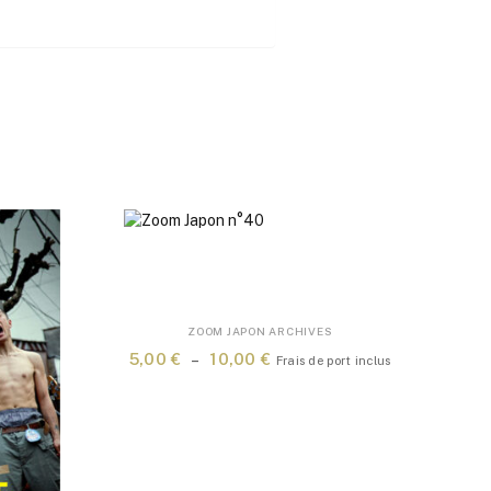
Ce
ZOOM JAPON ARCHIVES
produit
Plage
5,00
€
–
10,00
€
Frais de port inclus
a
de
plusieurs
prix :
variations.
5,00 €
Les
à
options
10,00 €