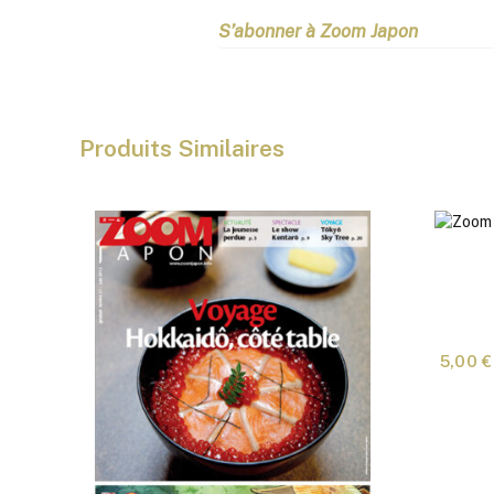
S’abonner à Zoom Japon
Produits Similaires
Ce
produit
5,00
€
a
plusieurs
variations.
Les
options