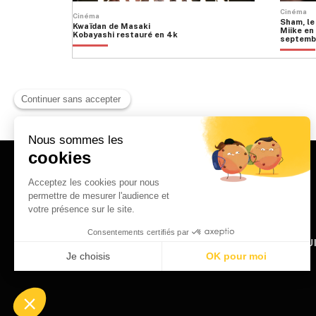
produit
Cinéma
Cinéma
Sham, le
Kwaïdan de Masaki
Miike en 
Kobayashi restauré en 4k
septemb
HOME
QU