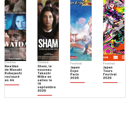
Cinéma
Cinéma
Festival
Festival
Kwaïdan
Sham, le
Japan
Japan
de Masaki
nouveau
Expo
Tours
Kobayashi
Takashi
Paris
Festival
restauré
Miike en
2026
2026
en 4k
salles le
16
septembre
2026