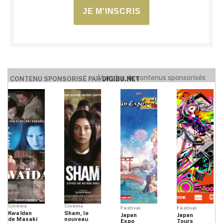
JE M'INSCRIS
Voir plus de contenus sponsorisés
CONTENU SPONSORISÉ PAR
DIGIBU.NET
Cinéma
Cinéma
Festival
Festival
Kwaïdan
Sham, le
Japan
Japan
de Masaki
nouveau
Expo
Tours