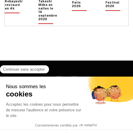
Kobayashi
Takashi
Paris
Festival
restauré
Miike en
2026
2026
en 4k
salles le
16
septembre
2026
Facebook
Instagram
HOME
QUI SOMMES NOUS
CONTACT
POLITIQUE DE CONFIDENTIALITÉ
日本語
© 2026 Ilyfunet communication