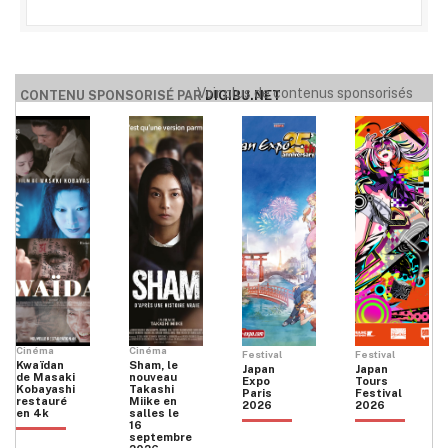
Voir plus de contenus sponsorisés
CONTENU SPONSORISÉ PAR
DIGIBU.NET
Cinéma
Cinéma
Festival
Festival
Kwaïdan
Sham, le
Japan
Japan
de Masaki
nouveau
Expo
Tours
Kobayashi
Takashi
Paris
Festival
restauré
Miike en
2026
2026
en 4k
salles le
16
septembre