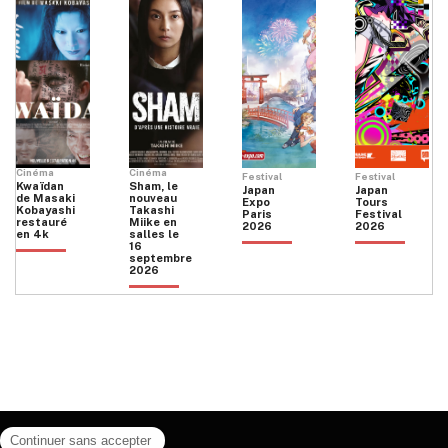
Cinéma
Cinéma
Festival
Festival
Kwaïdan
Sham, le
Japan
Japan
de Masaki
nouveau
Expo
Tours
Kobayashi
Takashi
Paris
Festival
restauré
Miike en
2026
2026
en 4k
salles le
16
septembre
2026