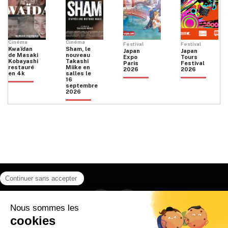
Cinéma
Cinéma
Festival
Festival
Kwaïdan
Sham, le
Japan
Japan
de Masaki
nouveau
Expo
Tours
Kobayashi
Takashi
Paris
Festival
restauré
Miike en
2026
2026
en 4k
salles le
16
septembre
2026
Facebook
Instagram