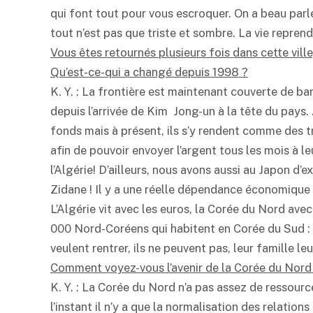
qui font tout pour vous escroquer. On a beau parl
tout n’est pas que triste et sombre. La vie reprend
Vous êtes retournés plusieurs fois dans cette vil
Qu’est-ce-qui a changé depuis 1998 ?
K. Y. : La frontière est maintenant couverte de bar
depuis l’arrivée de Kim Jong-un à la tête du pays. 
fonds mais à présent, ils s’y rendent comme des tr
afin de pouvoir envoyer l’argent tous les mois à 
l’Algérie! D’ailleurs, nous avons aussi au Japon d
Zidane ! Il y a une réelle dépendance économique 
L’Algérie vit avec les euros, la Corée du Nord avec 
000 Nord-Coréens qui habitent en Corée du Sud : 
veulent rentrer, ils ne peuvent pas, leur famille l
Comment voyez-vous l’avenir de la Corée du Nord
K. Y. : La Corée du Nord n’a pas assez de ressou
l’instant il n’y a que la normalisation des relatio