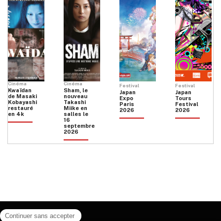
Cinéma
Cinéma
Festival
Festival
Kwaïdan
Sham, le
Japan
Japan
de Masaki
nouveau
Expo
Tours
Kobayashi
Takashi
Paris
Festival
restauré
Miike en
2026
2026
en 4k
salles le
16
septembre
2026