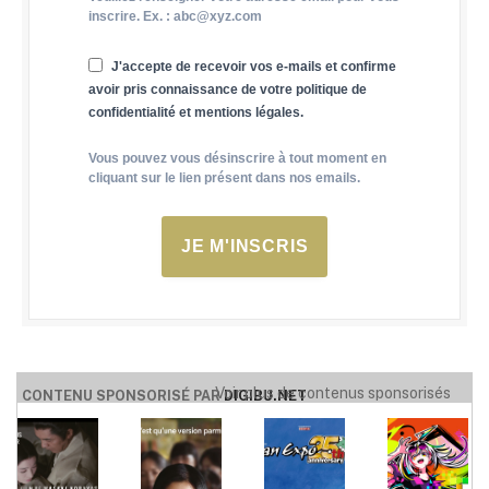
inscrire. Ex. : abc@xyz.com
J'accepte de recevoir vos e-mails et confirme
avoir pris connaissance de votre politique de
confidentialité et mentions légales.
Vous pouvez vous désinscrire à tout moment en
cliquant sur le lien présent dans nos emails.
JE M'INSCRIS
Voir plus de contenus sponsorisés
CONTENU SPONSORISÉ PAR
DIGIBU.NET