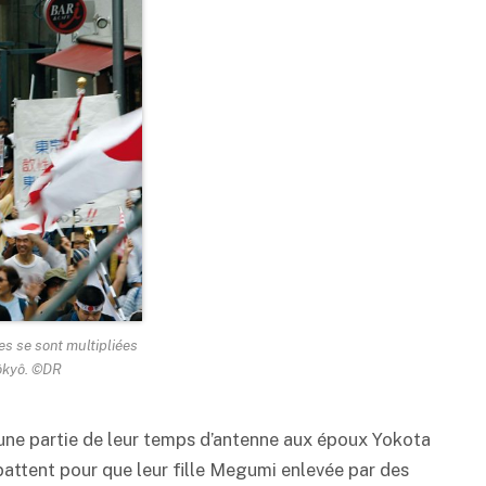
es se sont multipliées
Tôkyô. ©DR
é une partie de leur temps d’antenne aux époux Yokota
 battent pour que leur fille Megumi enlevée par des