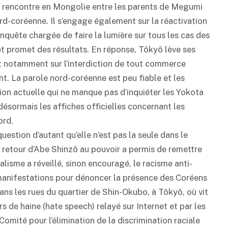
e rencontre en Mongolie entre les parents de Megumi
nord-coréenne. Il s’engage également sur la réactivation
nquête chargée de faire la lumière sur tous les cas des
t promet des résultats. En réponse, Tôkyô lève ses
t notamment sur l’interdiction de tout commerce
ent. La parole nord-coréenne est peu fiable et les
ation actuelle qui ne manque pas d’inquiéter les Yokota
ésormais les affiches officielles concernant les
ord.
stion d’autant qu’elle n’est pas la seule dans le
 retour d’Abe Shinzô au pouvoir a permis de remettre
lisme a réveillé, sinon encouragé, le racisme anti-
 manifestations pour dénoncer la présence des Coréens
 dans les rues du quartier de Shin-Okubo, à Tôkyô, où vit
 de haine (hate speech) relayé sur Internet et par les
omité pour l’élimination de la discrimination raciale