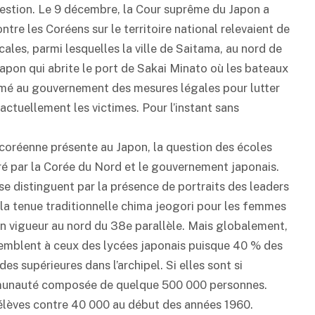
 question. Le 9 décembre, la Cour suprême du Japon a
re les Coréens sur le territoire national relevaient de
ocales, parmi lesquelles la ville de Saitama, au nord de
Japon qui abrite le port de Sakai Minato où les bateaux
amé au gouvernement des mesures légales pour lutter
actuellement les victimes. Pour l’instant sans
coréenne présente au Japon, la question des écoles
ré par la Corée du Nord et le gouvernement japonais.
se distinguent par la présence de portraits des leaders
e la tenue traditionnelle chima jeogori pour les femmes
en vigueur au nord du 38e parallèle. Mais globalement,
semblent à ceux des lycées japonais puisque 40 % des
es supérieures dans l’archipel. Si elles sont si
ommunauté composée de quelque 500 000 personnes.
 élèves contre 40 000 au début des années 1960.