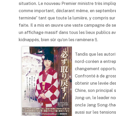
situation. Le nouveau Premier ministre très impli
comme important, déclarant même, en septembre 
terminée” tant que toute la lumière, y compris su
faite. Il a mis en œuvre une vaste campagne de sens
un affichage massif dans tous les lieux publics a
kidnappés, bien sûr qu’on les ramènera !).
Tandis que les autori
nord-coréen a entrepr
changement opportuni
Confronté à de gros
obtenir une levée des
Chine, son principal 
Jong-un, le leader no
oncle Jang Song-thaek
aussi sur les tension