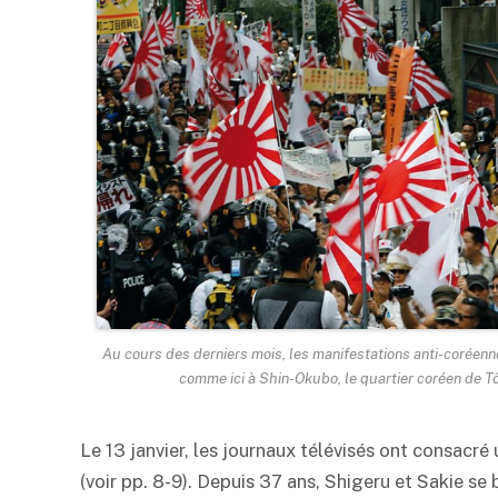
Au cours des derniers mois, les manifestations anti-coréenn
comme ici à Shin-Okubo, le quartier coréen de 
Le 13 janvier, les journaux télévisés ont consacr
(voir pp. 8-9). Depuis 37 ans, Shigeru et Sakie se