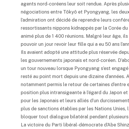
agents nord-coréens leur soit rendue. Après plusie
négociations entre Tôkyô et Pyongyang, les deux
l’admiration ont décidé de reprendre leurs confére
ressortissants nippons kidnappés par la Corée du 
animé plus de 1 400 réunions. Malgré leur âge, il
pouvoir un jour revoir leur fille qui a eu 50 ans l’a
Ils avaient adopté une attitude plus réservée depu
les gouvernements japonais et nord-coréen. D’abor
un tour nouveau lorsque Pyongyang s’est engagé à 
resté au point mort depuis une dizaine d’années. 
notamment permis le retour de certaines d’entre e
position plus intransigeante à l’égard du Japon 
pour les Japonais et leurs alliés d’un durcissemen
plus de sanctions établies par les Nations Unies, 
bloquer tout dialogue bilatéral pendant plusieurs
La victoire du Parti libéral-démocrate d’Abe Shin