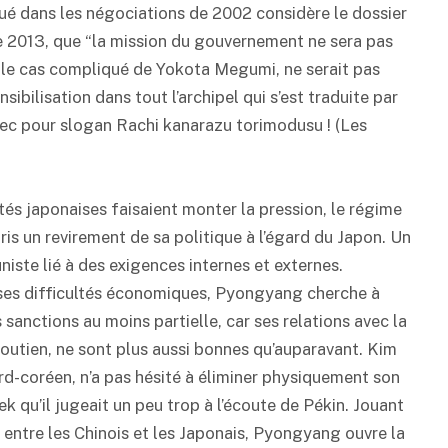
qué dans les négociations de 2002 considère le dossier
2013, que “la mission du gouvernement ne sera pas
r le cas compliqué de Yokota Megumi, ne serait pas
ibilisation dans tout l’archipel qui s’est traduite par
vec pour slogan Rachi kanarazu torimodusu ! (Les
tés japonaises faisaient monter la pression, le régime
is un revirement de sa politique à l’égard du Japon. Un
ste lié à des exigences internes et externes.
ses difficultés économiques, Pyongyang cherche à
 sanctions au moins partielle, car ses relations avec la
soutien, ne sont plus aussi bonnes qu’auparavant. Kim
rd-coréen, n’a pas hésité à éliminer physiquement son
 qu’il jugeait un peu trop à l’écoute de Pékin. Jouant
s entre les Chinois et les Japonais, Pyongyang ouvre la