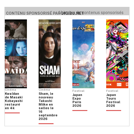
Voir plus de contenus sponsorisés
CONTENU SPONSORISÉ PAR
DIGIBU.NET
Cinéma
Cinéma
Festival
Festival
Kwaïdan
Sham, le
Japan
Japan
de Masaki
nouveau
Expo
Tours
Kobayashi
Takashi
Paris
Festival
restauré
Miike en
2026
2026
en 4k
salles le
16
septembre
2026