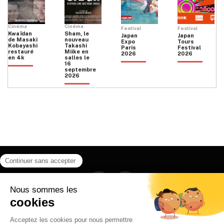
Cinéma
Cinéma
Festival
Festival
Kwaïdan
Sham, le
Japan
Japan
de Masaki
nouveau
Expo
Tours
Kobayashi
Takashi
Paris
Festival
restauré
Miike en
2026
2026
en 4k
salles le
16
septembre
2026
Facebook
Instagram
HOME
QUI SOMMES NOUS
CONTACT