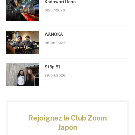
Kodawari Ueno
02/07/2026
WANOKA
05/06/2026
Stōp 81
29/04/2026
Rejoignez le Club Zoom
Japon