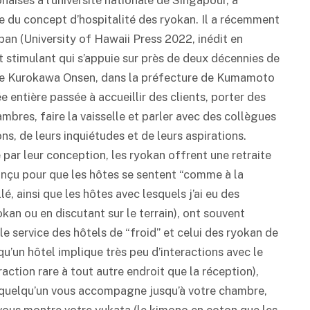
aises à l’université nationale de Singapour, a
e du concept d’hospitalité des
ryokan
. Il a récemment
apan (University of Hawaii Press 2022, inédit en
et stimulant qui s’appuie sur près de deux décennies de
 de Kurokawa Onsen, dans la préfecture de Kumamoto
e entière passée à accueillir des clients, porter des
mbres, faire la vaisselle et parler avec des collègues
ions, de leurs inquiétudes et de leurs aspirations.
e par leur conception, les
ryokan
offrent une retraite
onçu pour que les hôtes se sentent “comme à la
lé, ainsi que les hôtes avec lesquels j’ai eu des
okan
ou en discutant sur le terrain), ont souvent
 le service des hôtels de “froid” et celui des
ryokan
de
 qu’un hôtel implique très peu d’interactions avec le
action rare à tout autre endroit que la réception),
, quelqu’un vous accompagne jusqu’à votre chambre,