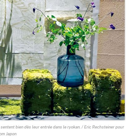
 sentent bien dès leur entrée dans le
ryokan
. / Eric Rechsteiner pour
om Japon