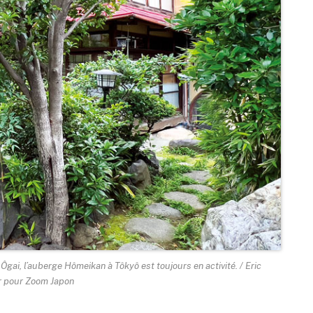
i, l’auberge Hômeikan à Tôkyô est toujours en activité. / Eric
r pour Zoom Japon