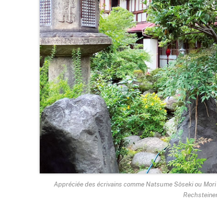
Appréciée des écrivains comme Natsume Sôseki ou Mori Ôga
Rechsteine