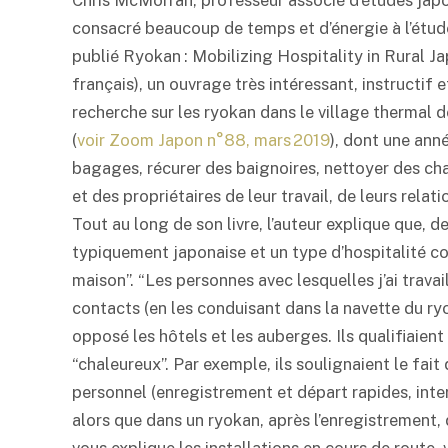
Chris McMorran, professeur associé d’études japon
consacré beaucoup de temps et d’énergie à l’étud
publié
Ryokan
: Mobilizing Hospitality in Rural J
français), un ouvrage très intéressant, instructif 
recherche sur les
ryokan
dans le village thermal
(
voir Zoom Japon n°88, mars 2019
), dont une anné
bagages, récurer des baignoires, nettoyer des cha
et des propriétaires de leur travail, de leurs relat
Tout au long de son livre, l’auteur explique que, d
typiquement japonaise et un type d’hospitalité c
maison”. “Les personnes avec lesquelles j’ai travail
contacts (en les conduisant dans la navette du
ry
opposé les hôtels et les auberges. Ils qualifiaient
“chaleureux”. Par exemple, ils soulignaient le fait
personnel (enregistrement et départ rapides, inter
alors que dans un
ryokan
, après l’enregistrement