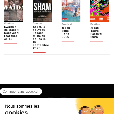
Cinéma
Cinéma
Festival
Festival
Kwaïdan
Sham, le
Japan
Japan
de Masaki
nouveau
Expo
Tours
Kobayashi
Takashi
Paris
Festival
restauré
Miike en
2026
2026
en 4k
salles le
16
septembre
2026
Facebook
Instagram