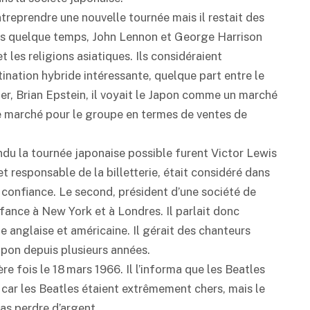
treprendre une nouvelle tournée mais il restait des
epuis quelque temps, John Lennon et George Harrison
t les religions asiatiques. Ils considéraient
nation hybride intéressante, quelque part entre le
er, Brian Epstein, il voyait le Japon comme un marché
me marché pour le groupe en termes de ventes de
ndu la tournée japonaise possible furent Victor Lewis
t responsable de la billetterie, était considéré dans
confiance. Le second, président d’une société de
nfance à New York et à Londres. Il parlait donc
e anglaise et américaine. Il gérait des chanteurs
Japon depuis plusieurs années.
 fois le 18 mars 1966. Il l’informa que les Beatles
t car les Beatles étaient extrêmement chers, mais le
pas perdre d’argent.