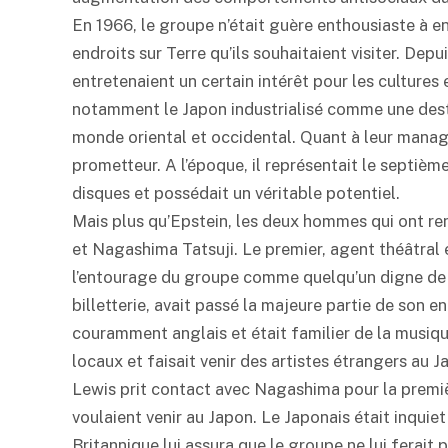
En 1966, le groupe n’était guère enthousiaste à en
endroits sur Terre qu’ils souhaitaient visiter. D
entretenaient un certain intérêt pour les cultures e
notamment le Japon industrialisé comme une desti
monde oriental et occidental. Quant à leur manag
prometteur. A l’époque, il représentait le septiè
disques et possédait un véritable potentiel.
Mais plus qu’Epstein, les deux hommes qui ont re
et Nagashima Tatsuji. Le premier, agent théâtral e
l’entourage du groupe comme quelqu’un digne de 
billetterie, avait passé la majeure partie de son e
couramment anglais et était familier de la musiqu
locaux et faisait venir des artistes étrangers au 
Lewis prit contact avec Nagashima pour la première
voulaient venir au Japon. Le Japonais était inquie
Britannique lui assura que le groupe ne lui ferait 