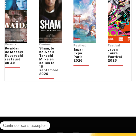
Cinéma
Cinéma
Festival
Festival
Kwaïdan
Sham, le
Japan
Japan
de Masaki
nouveau
Expo
Tours
Kobayashi
Takashi
Paris
Festival
restauré
Miike en
2026
2026
en 4k
salles le
16
septembre
2026