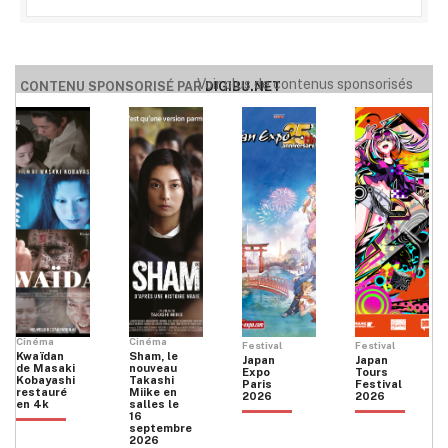
Voir plus de contenus sponsorisés
CONTENU SPONSORISÉ PAR
DIGIBU.NET
Cinéma
Cinéma
Festival
Festival
Kwaïdan
Sham, le
Japan
Japan
de Masaki
nouveau
Expo
Tours
Kobayashi
Takashi
Paris
Festival
restauré
Miike en
2026
2026
en 4k
salles le
16
septembre
2026