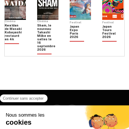
Cinéma
Cinéma
Festival
Festival
Kwaïdan
Sham, le
Japan
Japan
de Masaki
nouveau
Expo
Tours
Kobayashi
Takashi
Paris
Festival
restauré
Miike en
2026
2026
en 4k
salles le
16
septembre
2026
Facebook
Instagram
HOME
QUI SOMMES NOUS
CONTACT