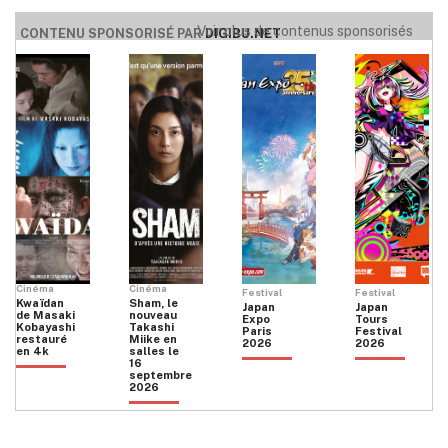
Voir plus de contenus sponsorisés
CONTENU SPONSORISÉ PAR
DIGIBU.NET
Cinéma
Cinéma
Festival
Festival
Kwaïdan
Sham, le
Japan
Japan
de Masaki
nouveau
Expo
Tours
Kobayashi
Takashi
Paris
Festival
restauré
Miike en
2026
2026
en 4k
salles le
16
septembre
2026