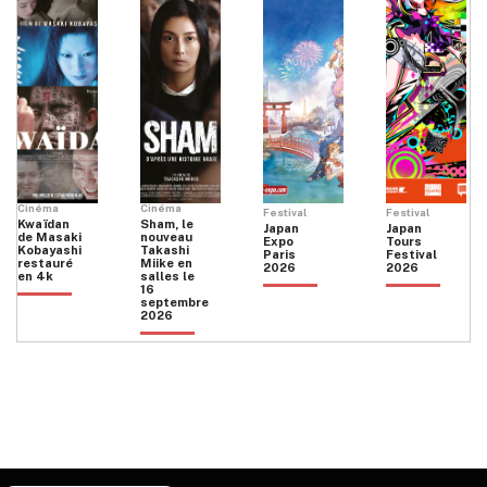
Cinéma
Cinéma
Festival
Festival
Kwaïdan
Sham, le
Japan
Japan
de Masaki
nouveau
Expo
Tours
Kobayashi
Takashi
Paris
Festival
restauré
Miike en
2026
2026
en 4k
salles le
16
septembre
2026