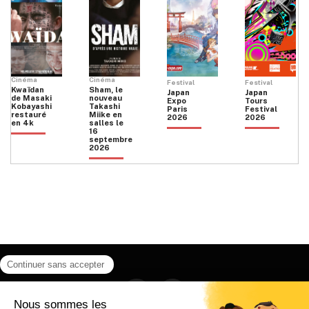
Cinéma
Cinéma
Festival
Festival
Kwaïdan
Sham, le
Japan
Japan
de Masaki
nouveau
Expo
Tours
Kobayashi
Takashi
Paris
Festival
restauré
Miike en
2026
2026
en 4k
salles le
16
septembre
2026
Facebook
Instagram