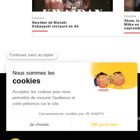
Cinéma
Cinéma
Sham, le
Kwaïdan de Masaki
Miike en 
Kobayashi restauré en 4k
septemb
HOME
QU