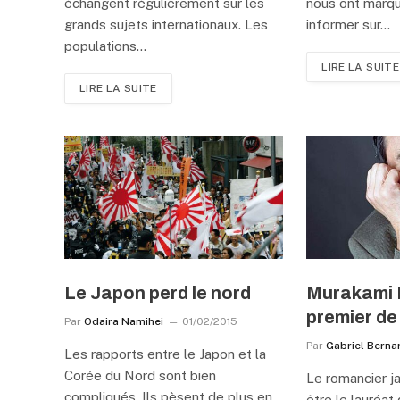
échangent régulièrement sur les
nous ont marqu
grands sujets internationaux. Les
informer sur…
populations…
LIRE LA SUITE
LIRE LA SUITE
Le Japon perd le nord
Murakami 
premier de
Par
Odaira Namihei
01/02/2015
Par
Gabriel Berna
Les rapports entre le Japon et la
Corée du Nord sont bien
Le romancier ja
compliqués. Ils pèsent de plus en
être le lauréat