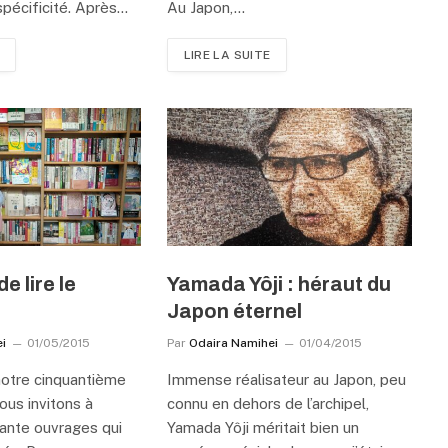
 spécificité. Après…
Au Japon,…
LIRE LA SUITE
e lire le
Yamada Yôji : héraut du
Japon éternel
i
01/05/2015
Par
Odaira Namihei
01/04/2015
notre cinquantième
Immense réalisateur au Japon, peu
ous invitons à
connu en dehors de l’archipel,
uante ouvrages qui
Yamada Yôji méritait bien un