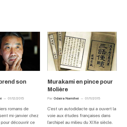
prend son
Murakami en pince pour
Molière
i
01/12/2015
Par
Odaira Namihei
01/11/2015
iers romans de
C’est un autodidacte qui a ouvert la
ssent mi-janvier chez
voie aux études françaises dans
 pour découvrir ce
l’archipel au milieu du XIXe siècle.