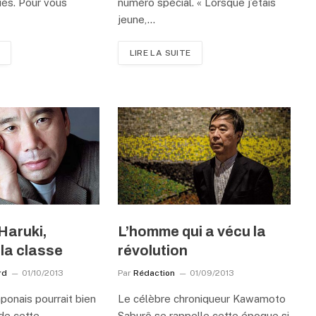
és. Pour vous
numéro spécial. « Lorsque j’étais
jeune,…
LIRE LA SUITE
Haruki,
L’homme qui a vécu la
 la classe
révolution
rd
01/10/2013
Par
Rédaction
01/09/2013
ponais pourrait bien
Le célèbre chroniqueur Kawamoto
 de cette
Saburô se rappelle cette époque si