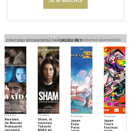
JE M'INSCRIS
Voir plus de contenus sponsorisés
CONTENU SPONSORISÉ PAR
DIGIBU.NET
Cinéma
Cinéma
Festival
Festival
Kwaïdan
Sham, le
Japan
Japan
de Masaki
nouveau
Expo
Tours
Kobayashi
Takashi
Paris
Festival
restauré
Miike en
2026
2026