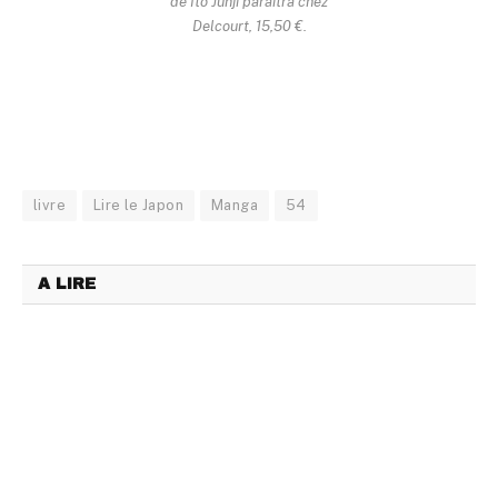
de Itô Junji paraîtra chez
Delcourt, 15,50 €.
livre
Lire le Japon
Manga
54
A LIRE