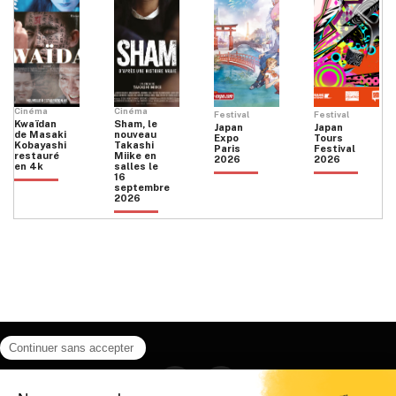
Cinéma
Cinéma
Festival
Festival
Kwaïdan
Sham, le
Japan
Japan
de Masaki
nouveau
Expo
Tours
Kobayashi
Takashi
Paris
Festival
restauré
Miike en
2026
2026
en 4k
salles le
16
septembre
2026
Facebook
Instagram