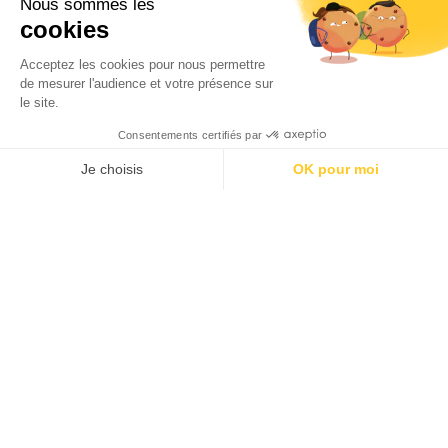
Comprendre le Japon
31/07/2026
Rencontre avec YAJIMA Tetsuo,
réalisateur de Doraemon et le château
sous-marin
29/07/2026
RESTAURANTS JAPONAIS
Kodawari Ueno
02/07/2026
WANOKA