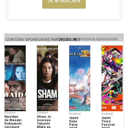
JE M'INSCRIS
Voir plus de contenus sponsorisés
CONTENU SPONSORISÉ PAR
DIGIBU.NET
Cinéma
Cinéma
Festival
Festival
Kwaïdan
Sham, le
Japan
Japan
de Masaki
nouveau
Expo
Tours
Kobayashi
Takashi
Paris
Festival
restauré
Miike en
2026
2026