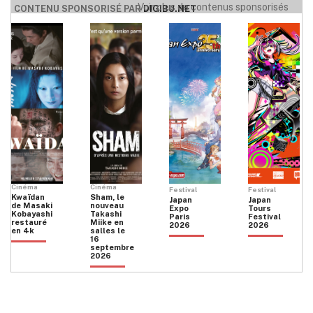
Voir plus de contenus sponsorisés
CONTENU SPONSORISÉ PAR
DIGIBU.NET
Cinéma
Cinéma
Festival
Festival
Kwaïdan
Sham, le
Japan
Japan
de Masaki
nouveau
Expo
Tours
Kobayashi
Takashi
Paris
Festival
restauré
Miike en
2026
2026
en 4k
salles le
16
septembre
2026