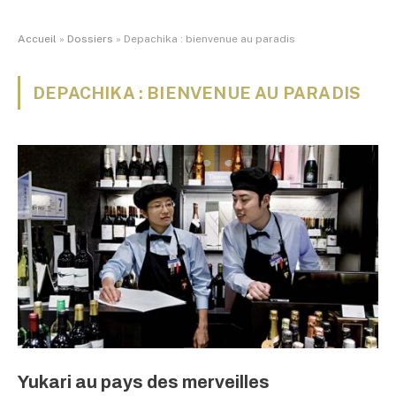
Accueil
»
Dossiers
»
Depachika : bienvenue au paradis
DEPACHIKA : BIENVENUE AU PARADIS
Yukari au pays des merveilles