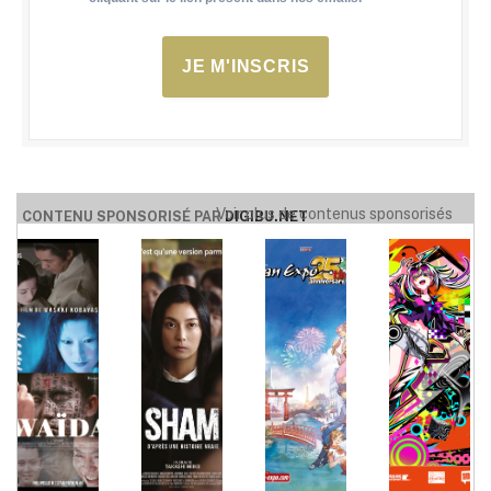
JE M'INSCRIS
Voir plus de contenus sponsorisés
CONTENU SPONSORISÉ PAR
DIGIBU.NET