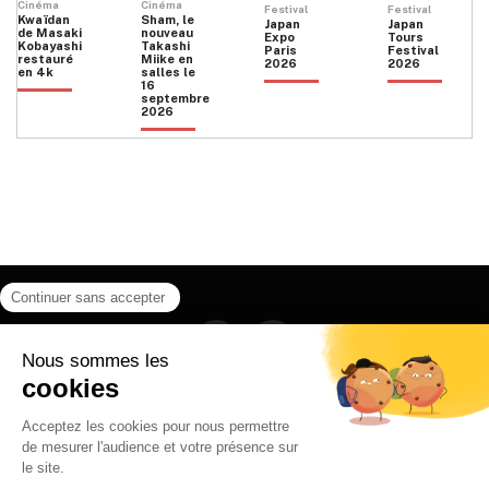
Cinéma
Cinéma
Festival
Festival
Kwaïdan
Sham, le
Japan
Japan
de Masaki
nouveau
Expo
Tours
Kobayashi
Takashi
Paris
Festival
restauré
Miike en
2026
2026
en 4k
salles le
16
septembre
2026
Facebook
Instagram
HOME
QUI SOMMES NOUS
CONTACT
POLITIQUE DE CONFIDENTIALITÉ
日本語