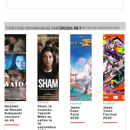
Voir plus de contenus sponsorisés
CONTENU SPONSORISÉ PAR
DIGIBU.NET
Cinéma
Cinéma
Festival
Festival
Kwaïdan
Sham, le
Japan
Japan
de Masaki
nouveau
Expo
Tours
Kobayashi
Takashi
Paris
Festival
restauré
Miike en
2026
2026
en 4k
salles le
16
septembre